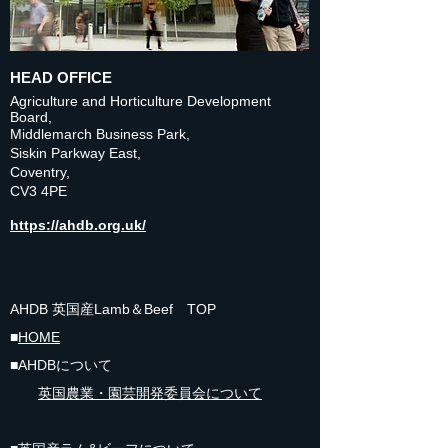
HEAD OFFICE
Agriculture and Horticulture Development
Board,
Middlemarch Business Park,
Siskin Parkway East,
Coventry,
CV3 4PE
https://ahdb.org.uk/
AHDB 英国産Lamb＆Beef TOP
■
HOME
■AHDBについて
英国
農業・園芸開発委員会について