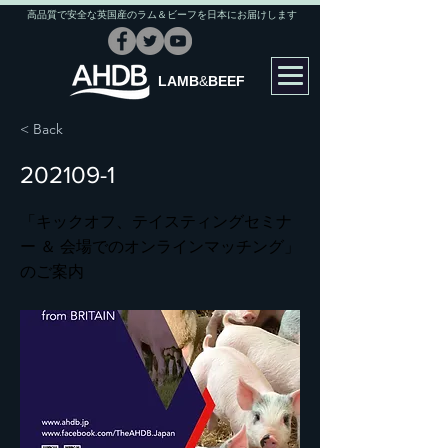
高品質で安全な英国産のラム＆ビーフを日本にお届けします
LAMB
&
BEEF
< Back
202109-1
「キックオフ、テイスティングセミナ
ー ＆ 会場でのオンラインマッチング」
のご案内