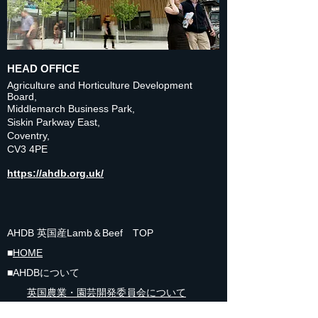
HEAD OFFICE
Agriculture and Horticulture Development
Board,
Middlemarch Business Park,
Siskin Parkway East,
Coventry,
CV3 4PE
https://ahdb.org.uk/
AHDB 英国産Lamb＆Beef TOP
■
HOME
■AHDBについて
英国
農業・園芸開発委員会について