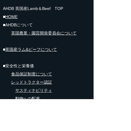
AHDB 英国産Lamb＆Beef TOP
■
HOME
■AHDBについて
英国
農業・園芸開発委員会について
■
英国産ラム&ビーフについて
■安全性と栄養価
食品保証制度​について
レッドトラクター認証
サスティナビリティ
動物への配慮
トレーサビリティ
食品の安全性
英国産ラムの栄養価