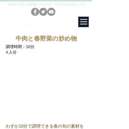
高品質で安全な英国産のラム＆ビーフを日本にお届けします
LAMB
&
BEEF
牛肉と春野菜の炒め物
調理時間：10分
4
人分
わずか10分で調理できる春の旬の素材を