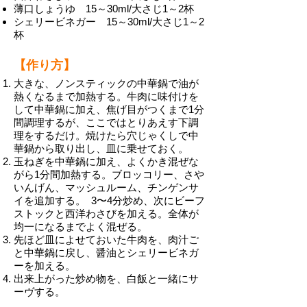
薄口しょうゆ 15～30ml/大さじ1～2杯
シェリービネガー 15～30ml/大さじ1～2
杯
【作り方】
大きな、ノンスティックの中華鍋で油が
熱くなるまで加熱する。牛肉に味付けを
して中華鍋に加え、焦げ目がつくまで1分
間調理するが、ここではとりあえす下調
理をするだけ。焼けたら穴じゃくしで中
華鍋から取り出し、皿に乗せておく。
玉ねぎを中華鍋に加え、よくかき混ぜな
がら1分間加熱する。ブロッコリー、さや
いんげん、マッシュルーム、チンゲンサ
イを追加する。 3〜4分炒め、次にビーフ
ストックと西洋わさびを加える。全体が
均一になるまでよく混ぜる。
先ほど皿によせておいた牛肉を、肉汁ご
と中華鍋に戻し、醤油とシェリービネガ
ーを加える。
出来上がった炒め物を、白飯と一緒にサ
ーヴする。