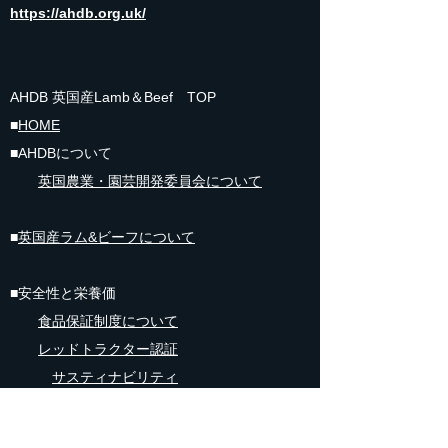
https://ahdb.org.uk/
AHDB 英国産Lamb＆Beef TOP
■
HOME
■AHDBについて
英国
農業・園芸開発委員会について
■
英国産ラム&ビーフについて
■安全性と栄養価
食品保証制度​について
レッドトラクター認証
サスティナビリティ
動物への配慮
トレーサビリティ