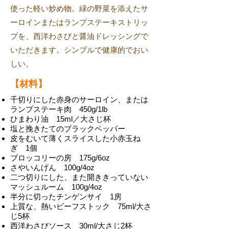
使った軽い炒め物。緑の野菜を添えたサ
ーロインまたはランプステーキストリッ
プを、西洋わさびと醤油ドレッシングで
いただきます。シンプルで健康的でおい
しい。
【材料】
千切りにした赤身のサーロイン、または
ランプステーキ肉 450g/1lb
ひまわり油 15ml／大さじ杯
塩と挽きたてのブラックペッパー
皮をむいて薄くスライスした小赤玉ね
ぎ 1個
ブロッコリーの房 175g/6oz
さやいんげん 100g/4oz
二つ切りにした、また開ききっていない
マッシュルーム 100g/4oz
半分に切ったチンゲンサイ 1房
上質な、熱いビーフストック 75ml/大さ
じ5杯
西洋わさびソース 30ml/大さじ2杯