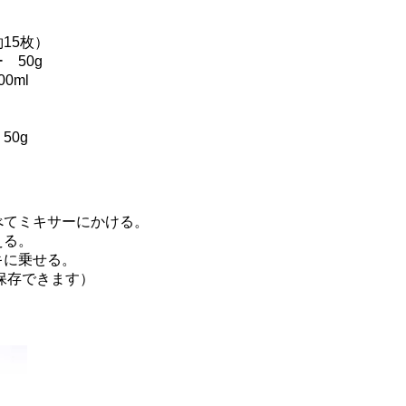
15枚）
 50g
0ml
50g
べてミキサーにかける。
える。
キに乗せる。
保存できます）