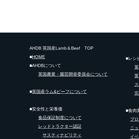
AHDB 英国産Lamb＆Beef TOP
■
HOME
■
レシ
■AHDBについて
英
英国
農業・園芸開発委員会について
英
ス
■
英国産ラム&ビーフについて
完
■安全性と栄養価
■食肉
食品保証制度​について
​
プロ
レッドトラクター認証
ニュ
サスティナビリティ
イベ