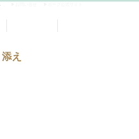
へ
▶お問い合せ
▶ポーク公式サイト
ピ
サスティナビリティ
コラム
ト添え