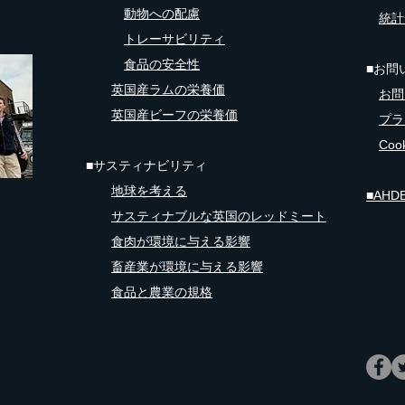
動物への配慮
統計
トレーサビリティ
食品の安全性
■お問
英国産ラムの栄養価
お問
英国産ビーフの栄養価
プラ
Co
■サスティナビリティ
地球を考える
​■A
サスティナブルな英国のレッドミート
食肉が環境に与える影響
畜産業が環境に与える影響
食品と農業の規格