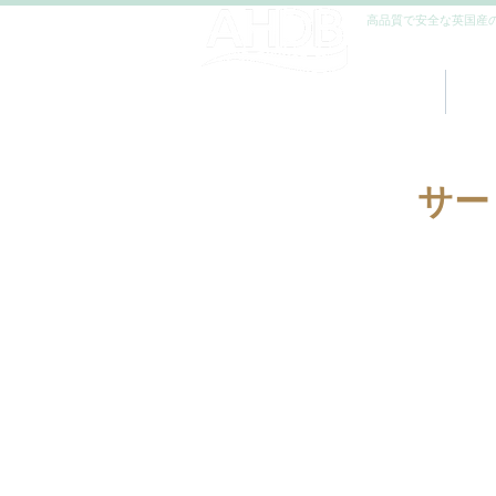
高品質で安全な英国産
LAMB
&
BEEF
HOME
AH
サー