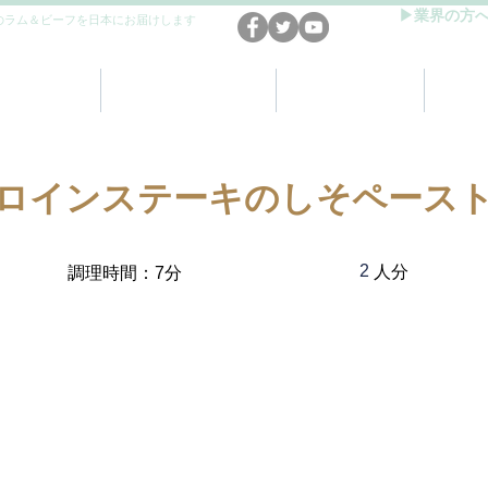
▶業界の方
のラム＆ビーフを日本にお届けします
DBについて
英国産ラム&ビーフ
安全性と栄養価
レシ
ロインステーキのしそペース
2
人分
調理時間：7分