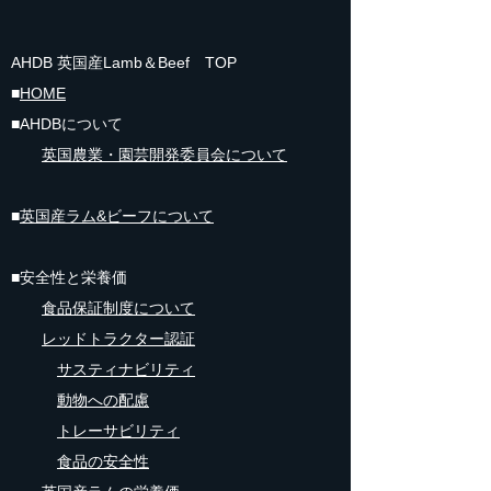
AHDB 英国産Lamb＆Beef TOP
■
HOME
■AHDBについて
英国
農業・園芸開発委員会について
■
英国産ラム&ビーフについて
■安全性と栄養価
食品保証制度​について
レッドトラクター認証
サスティナビリティ
動物への配慮
トレーサビリティ
食品の安全性