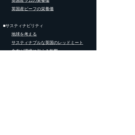
英国産ラムの栄養価
英国産ビーフの栄養価
■サスティナビリティ
地球を考える
サスティナブルな英国のレッドミート
食肉が環境に与える影響
畜産業が環境に与える影響
食品と農業の規格
■
レシピ
英国産ラムのレシピ
英国産ビーフのレシピ
ステーキの焼き方
完璧なステーキを焼くヒント10選
■食肉業界向け情報