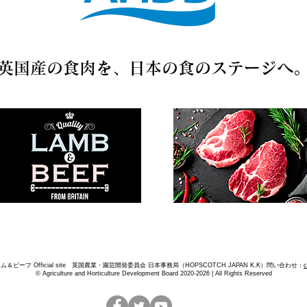
英国産の食肉を、日本の食のステージへ
ム＆ビーフ Official site 英国農業・園芸開発委員会 日本事務局（HOPSCOTCH JAPAN K.K）問い合わせ：
c
© Agriculture and Horticulture Development Board 2020-2026 | All Rights Reserved