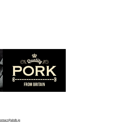
。
ontact@ahdb.jp